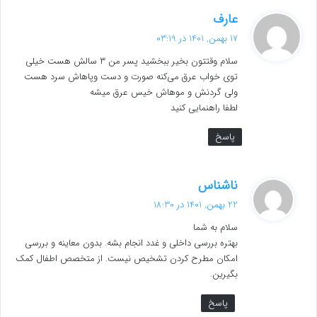
گ
عارف
ف
17 بهمن, 1401 در 03:19
ت
سلام وقتتون بخیر ببخشید پسر من ۳ سالش هست خیلی
:
توی خواب عرق می‌کنه صورت و دست وپاهاش سرد هست
ولی گردنش و موهاش خیس عرق میشه
لطفا راهنمایی کنید
پاسخ
گ
ناشناس
ف
22 بهمن, 1401 در 18:30
ت
سلام به شما
:
بهتره بررسی داخلی و غدد انجام بشه. بدون معاینه و بررسی
امکان مطرح کردن تشخیص نیست. از متخصص اطفال کمک
بگیرین.
پاسخ