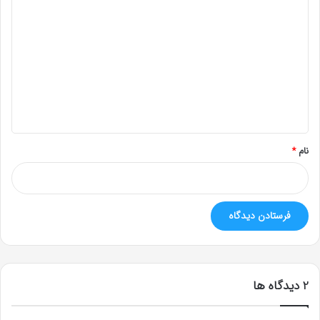
ی
د
گ
ا
ه
*
نام
*
‫2 دیدگاه ها