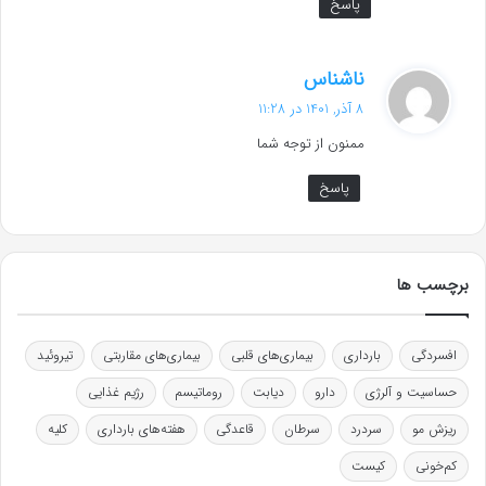
پاسخ
گ
ناشناس
ف
8 آذر, 1401 در 11:28
ت
ممنون از توجه شما
:
پاسخ
برچسب ها
افسردگی
بارداری
بیماری‌های قلبی
بیماری‌های مقاربتی
تیروئید
حساسیت و آلرژی
دارو
دیابت
روماتیسم
رژیم غذایی
ریزش مو
سردرد
سرطان
قاعدگی
هفته‌های بارداری
کلیه
کم‌خونی
کیست