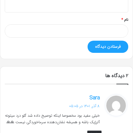
ه
*
نام
*
‫2 دیدگاه ها
گ
Sara
ف
8 آذر, 1401 در 05:05
ت
خیلی مفید بود مخصوصا اینکه توصیح داده شد گلو درد میتونه
:
آلرژیک باشه و همیشه نشان‌دهنده سرماخوردگی نیست 🙏🙏