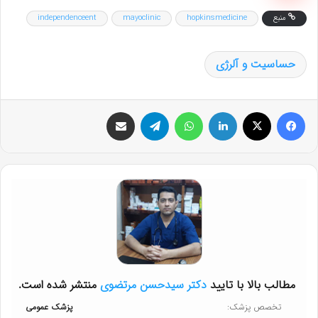
منبع
hopkinsmedicine
mayoclinic
independenceent
حساسیت و آلرژی
فیس بوک
X
لینکدین
واتس آپ
تلگرام
اشتراک گذاری از طریق ایمیل
مطالب بالا با تایید
دکتر سیدحسن مرتضوی
منتشر شده است.
تخصص پزشک:
پزشک عمومی