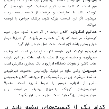
واریکوسل
: واریکوسل اتساع غیرطبیعی وریدها در شبکه پامپینی
فرم است، که شاید سبب تورم کیستیک شود. واریکوسل اگر
کوچک باشد با استراحت و مراقبت از کیسه بیضه درمان
می‌شود. اگر این کیست بزرگ شود، پزشک
جراحی
را توصیه
می‌کند
هماتوم اسکروتوم
: گاهی بیضه در اثر ضربه شدید دچار تورم
کیستیک می‌شود که به آن هماتوم می‌گویند. اگر شرایط بیمار
خیلی وخیم باشد لازم است تحت عمل جراحی قرار گیرد
اپیدیدیم ارکیت
: این عارضه التهاب اپیدیدیم است که وظیفه
جمع‌آوری و ذخیره اسپرم از بیضه را دارد.
علت
بروز این عارضه
اغلب ناشی از
عفونت دستگاه ادراری
یا یک بیماری مقاربتی است
هیدروسل
: وقتی مایع در تونیکا واژینالیس به‌صورت غیرطبیعی
انباشته می‌شود، این تورم کیستیک رخ می‌دهد. گاهی هیدروسل
ناشی از التهاب، تومور یا تروما ثانویه است. معمولاً
هیدروسل‌های کوچک به‌تدریج برطرف می‌شوند، ولی
هیدروسل‌های بزرگ باید تحت عمل جراحی قرار بگیرند
کدام یک از کیست‌های بیضه باید با