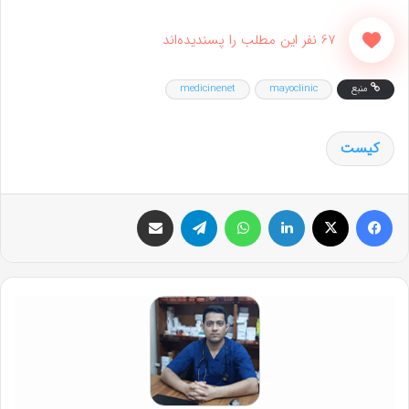
67 نفر این مطلب را پسندیده‌اند
منبع
mayoclinic
medicinenet
کیست
فیس بوک
X
لینکدین
واتس آپ
تلگرام
اشتراک گذاری از طریق ایمیل