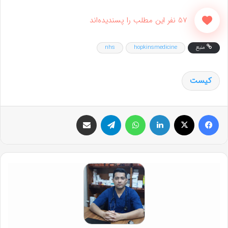
57 نفر این مطلب را پسندیده‌اند
منبع
hopkinsmedicine
nhs
کیست
فیس بوک
X
لینکدین
واتس آپ
تلگرام
اشتراک گذاری از طریق ایمیل