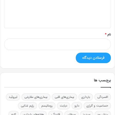
گ
ا
ه
*
نام
*
برچسب ها
افسردگی
بارداری
بیماری‌های قلبی
بیماری‌های مقاربتی
تیروئید
حساسیت و آلرژی
دارو
دیابت
روماتیسم
رژیم غذایی
ریزش مو
سردرد
سرطان
قاعدگی
هفته‌های بارداری
کلیه