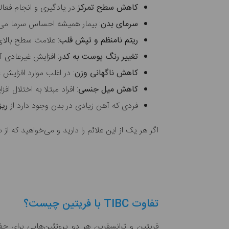
کاهش سطح تمرکز
در یادگیری و انجام فعال
سرمای بدن
: بیمار همیشه احساس سرما می
ریتم نامنظم و تپش قلب
: علامت سطح بالای
تغییر رنگ پوست به کدر
: افزایش غیرعادی آ
کاهش ناگهانی وزن
: در اغلب موارد افزای
کاهش میل جنسی
: افراد مبتلا به اختلال 
فردی که آهن زیادی در بدن وجود دارد از
ری
اگر هر یک از این علائم را دارید و می‌خواهید که 
تفاوت TIBC با فریتین چیست؟
فریتین و ترانسفرین هر دو پروتئین‌هایی برای 