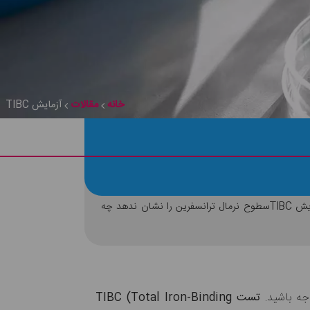
خانه
مقالات
آزمایش TIBC
آزمایش TIBC چیست و چگونه انجام می شود؟ در صورت تشخیص به فقر آهن بیمار دچار چه مشکلاتی می شود؟ درصورتی که آزمایش TIBCسطوح نرمال ترانسفرین را نشان ندهد چه
تست TIBC (Total Iron-Binding