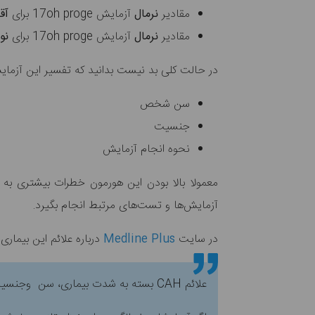
مقادیر
نرمال
آزمایش 17oh proge برای
آق
مقادیر
نرمال
آزمایش 17oh proge برای
نو
در حالت کلی بد نیست بدانید که تفسیر این آزمای
سن شخص
جنسیت
نحوه انجام آزمایش
معمولا بالا بودن این هورمون خطرات بیشتری ب
آزمایش‌ها و تست‌های مرتبط انجام بگیرد.
در سایت
Medline Plus
درباره علائم این بیماری
علائم CAH بسته به شدت بیماری، سن وجنسیت متفاوت خواهد بود.