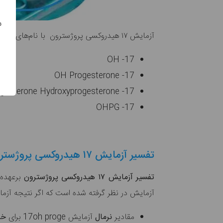
س
آزمایش ۱۷ هیدروکسی پروژسترون با نام‌های زیر نیز شناخته می‌شود:
17- OH
17- OH Progesterone
17- Hydroxyprogesterone Hydroxyprogesterone
17- OHPG
تفسیر آزمایش ۱۷ هیدروکسی پروژسترون
تفسیر آزمایش ۱۷ هیدروکسی پروژسترون
برعهده 
آزمایش در نظر گرفته شده است که اگر نتیجه آزمایش 
مقادیر
نرمال
آزمایش 17oh proge برای
خا