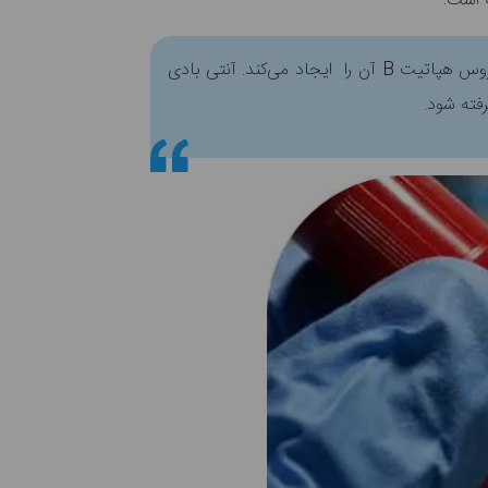
ه است:
آزمایش آنتی بادی سطحی HBsAb، آنتی بادی‌هایی است که سیستم ایمنی بدن شما در پاسخ به پروتئین سطحی ویروس هپاتیت B آن را ایجاد می‌کند. آنتی بادی