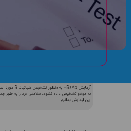
HBsAb در آزمایش خون به چه معناست؟
آزمایش BsAb
این آزمایش بدانیم.