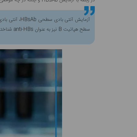
در رابطه با آزمایش HBsAb و اینکه در چه مواقعی پزشک آن را تجویز می‌کند سایت
سطح هپاتیت B نیز به عنوان anti-HBs شناخته می شود و نباید با HBsAg مخفف آنتی ژن سطح هپاتیت B اشتباه گرفته شود.