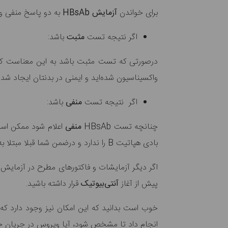
برای خواندن
آزمایش HBsAb
به دو پاسخ منفی و
اگر نتیجه تست
مثبت
باشد:
درصورتی که تست مثبت باشد به این معناست که این
واکسیناسیون شده‌اید و ایمنی در بدنتان ایجاد شد
اگر نتیجه تست
منفی
باشد:
چنانچه تست HBsAb
منفی
اعلام شود ممکن است 
بادی هپاتیت B را ندارد و درضمن شما قبلا مبتلا به این بیماری نشدیده‌اید.
اگر دیگر آزمایشات و فاکتورهای مطرح در آزمایش
پیش از آغاز
آنتی‌بیوتیک
قرار داشته باشید.
خوب است بدانید که این امکان نیز وجود دارد که
انجام داد تا مشخص شود، آیا ویروس در جریان خ