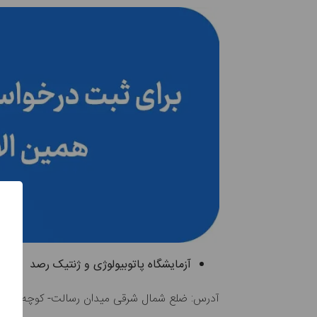
آزمایشگاه پاتوبیولوژی و ژنتیک رصد
آدرس: ضلع شمال شرقی میدان رسالت- کوچه آژنگ- 