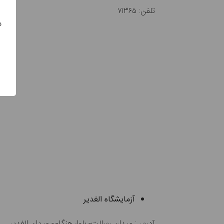
تلفن: ۷۱۳۶۵
س
آزمایشگاه الغدیر
آدرس: میدان رسالت- بلوار هنگام- میدان الغدیر