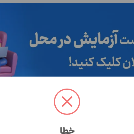
پلاک۲۳
خطا