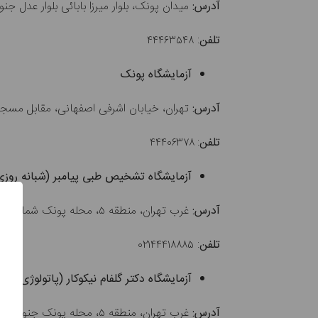
آدرس:
میدان پونک، بلوار میرزا بابائی بلوار عدل ج
تلفن
: ۴۴۴۶۳۵۴۸
آزمایشگاه پونک
آدرس:
تهران، خیابان اشرفی اصفهانی، مقابل مسجد ا
تلفن
: ۴۴۴۰۶۳۷۸
آزمایشگاه تشخیص طبی پیامبر (شبانه روزی
آدرس:
غرب تهران، منطقه ۵، محله پونک شمالی، بزرگراه اشرفی اصفهانی، نبش خیابان آزاده، روبروی مجتمع قضایی قدس
تلفن
: ۰۲۱۴۴۴۱۸۸۸۵
آزمایشگاه دکتر گلفام نیکوکار (پاتولوژی)
آدرس:
غرب تهران، منطقه ۵، محله پونک جنوبی، سردار جنگل، پایین تر از بزرگراه آبشناسان (ایرانپارس)، نبش کوچه شقایق، پلاک ۲