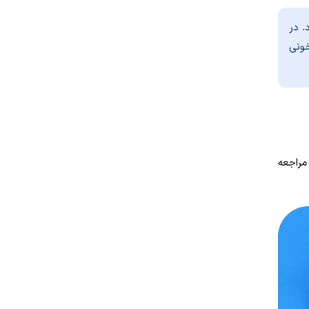
د. در
خونی
مراجعه