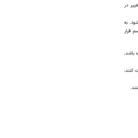
ییر در
قل می‌شود. به
م قرار
ب
باشد،
ت کنند،
د.