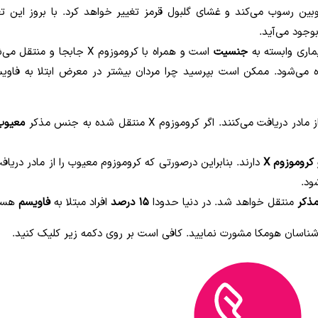
بین رسوب می‌کند و غشای گلبول قرمز تغییر خواهد کرد. با بروز این تغ
وجود می‌آید.
یماری وابسته به
جنسیت
است و همراه با کروموزوم X جابجا و منت
می‌شود. ممکن است بپرسید چرا مردان بیشتر در معرض ابتلا به فاویس
 دریافت می‌کنند. اگر کروموزوم X منتقل شده به جنس مذکر
معیو
کروموزوم X
دارند. بنابراین درصورتی که کروموزوم معیوب را از مادر دریاف
ود.
مذکر
منتقل خواهد شد. در دنیا حدودا
۱۵ درصد
افراد مبتلا به
فاویسم
هستن
ارشناسان هومکا مشورت نمایید. کافی است بر روی دکمه زیر کلیک کنید.