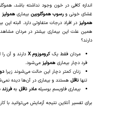
اندازه کافی در خون وجود نداشته باشد، هموگلو
غشای خونی و
رسوب هموگلوبین
بیماری
همولیز
ب
همولیز
در افراد درجات متفاوتی دارد. البته این ب
همین علت این بیماری بیشتر در مردان مشاهده 
دارند؟
مردان فقط یک
کروموزوم X
دارند و آن را از مادر
فرد دچار بیماری
همولیز
می‌شود.
زنان کمتر دچار این حالت می‌شوند زیرا
دو 
تنها
ناقل
هستند و بیماری در آن‌ها دیده نمی‌ش
بیماری فاویسم بوسیله
مادر ناقل
به
فرزند 
برای تفسیر آنلاین نتیجه آزمایش می‌توانید با ک