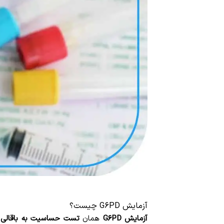
آزمایش G6PD چیست؟
آزمایش G6PD
همان
تست حساسیت به باقالی 