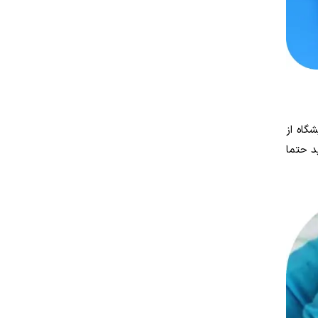
گاه از
د حتما