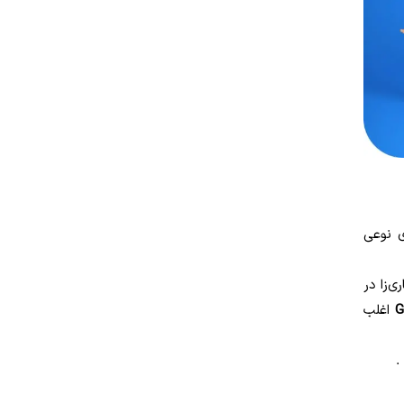
بیماری‌های پیش زمینه‌ای تاثیر گذار در نتیجه
آزمایش G6PD Quantitative
فاویسم به چند دسته تقسیم می‌شود؟
چه زمانی آزمایش G6PD و G6PD
Quantitative تجویز می‌شوند؟
فرق آزمایش G6PD و G6PD Quantitative
آزمایش G6PD در منزل با هومکا
ی نوعی
ی‌زا در
اغلب
.