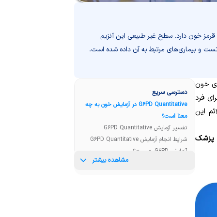
پردازد. آنزیم G6PD نقش مهمی در عملکرد گلبول‌های قرمز خون دارد. سطح غیر طبیعی این آنزیم
تست و بیماری‌های مرتبط به آن داده شده است.
ی خون
دسترسی سریع
ای فرد
G6PD Quantitative در آزمایش خون به چه
ئم این
معنا است؟
تفسیر آزمایش G6PD Quantitative
ما با پزشک
شرایط انجام آزمایش G6PD Quantitative
آزمایش G6PD چیست؟
مشاهده بیشتر
تفسیر آزمایش G6PD
شرایط انجام آزمایش G6PD
مقادیر نرمال آزمایش G6PD
تست های مرتبط با آزمایش G6PD
Quantitative و G6PD