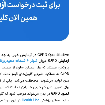
G6PD Quantitative در آزمایش خون به چه معنا است؟
آزمایش G6PD
میزان
گلوکز ۶ فسفات دهیدروزناز
پروتیئن هستند که برای عملکرد سلول از اهمیت بال
G6PD به عملکرد طبیعی گلبول‌های قرمز کمک ک
بدن تولید می‌شوند، محافظت می‌کند. یکی از آن
برای تعیین علل کم خونی همولیتیک استفاده می
کمبود G6PD
در بدن می‌تواند موجب شود که گلب
سایت معتبر پزشکی
Health Line
در این مورد می