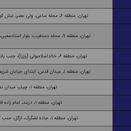
تهران، منطقه ۶، محله ساعی، ولی عصر، نبش کوچه ترابنده، پ. ۱۰
تهران، منطقه ۹، محله دستغیب، بلوار استادمعین، خ. دستغیب غربی
تهران، منطقه ۶، خالداسلامبولی (وزرا)، جنب بانک تجارت، پ. ۱۶
تهران، منطقه ۱، میدان قدس، ابتدای خیابان شریعتی، جنب داروخانه
تهران، منطقه ۱، چیذر، میدان ندا
تهران، منطقه ۱، دربند، امام زاده قاسم
تهران، منطقه ۱، جاده لشگرک، ازگل، جنب کوچه مدرسه