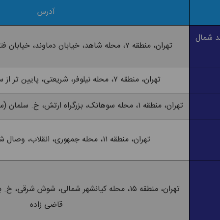
آدرس
د شمال
تهران، منطقه ۷، محله شاهد، خیابان دماوند، خیابان فتحنایی، پلاک ۴، طبقه دوم
تهران، منطقه ۷، محله نیلوفر، شریعتی، پایین تر از سیدخندان، ک. اشراقی
تهران، منطقه ۱، محله سوهانک، بزرگراه ارتش، خ. سلمان (سوهانک)، ک. درمانگاه، پ. ۲۰
تهران، منطقه ۱۱، محله جمهوری، انقلاب، وصال شیرازی، ک. شفیعی
تهران، منطقه ۱۵، محله کیانشهر شمالی، شوش شرق
قاضی زاده