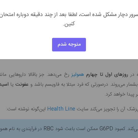
رور دچار مشکل شده است، لطفا بعد از چند دقیقه دوباره امتحان
کنین.
وجود نداشته باشد، سطح
NADPH
کم شده و گلبولهای قرمز در مقابل مو
متوجه شدم
ده
است را مصرف کند، هموگلوبین موجود در خون اکسید می‌شود. اگر همو
ه در
روز‌های اول تا چهارم
همولیز
رخ می‌دهد. جز باقالا داروهایی مانن
بشمار می‌روند. درصورتی که فرد مبتلا به فاویسم باشد و
عفونت
یا
اسید
 پیدا خواهد کرد.
پزشک آن را تجویز می‌کند سایت
Health Line
این‌گونه نوشته است: