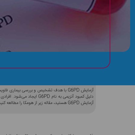
تست حساسیت به باقالی (فاویسم)
آزمایش G6PD با هدف تشخیص و بررسی بیمار
دلیل کمبود آنزیمی به نام 
آزمایش G6PD هستید، مقاله زیر از هومکا را مطالعه کنید.