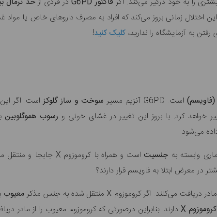
یشتری را به خود درگیر می‌کند. اگر
فاکتور G6PD
در فردی از
حد نرمال بی
ین اختلال زمانی بروز می‌کند که افراد به مصرف داروهای خاص یا مواد
رفتن به آزمایشگاه را ندارید،
کلیک کنید
!
(فاویسم)
است. G6PD آنزیم مسیر
سوخت و ساز گلوکز
است. اگر این 
ر خواهد کرد. با بروز این تغییر در غشای خونی و
رسوب هموگلوبین
بی
ماری وابسته به
جنسیت
است و همراه با کروموزوم
 در معرض ابتلا به فاویسم قرار دارند؟
یافت می‌کنند. اگر کروموزوم X منتقل شده به جنس مذکر
معیوب
ب
روموزوم X
دارند. بنابراین درصورتی که کروموزوم معیوب را از مادر دریا