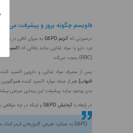
س
فاویسم چگونه بروز و پیشرفت می‌کند؟
درصورتی که
آنزیم G6PD
به میزان کافی در بدن 
فرد دارو یا مواد غذایی مانند باقالی که
اکسید کنن
(RBC) رسوب می‌کند.
پس از مصرف مواد غذایی و دارویی اکسید کنند
التهاب)
هم از جمله موارد اکسید کننده هموگلوبین 
بدن بوجود بیاید پیشرفت این بیماری سرعتی بیشتر
در رابطه با
آزمایش G6PD
و اینکه در چه مواقعی 
G6PD به عملکرد طبیعی گلبول‌های قرمز کمک می‌کند. کمبود G6PD ممکن است باعث شود RBC در فرآیندی به نام همولیز در معرض تجزیه قرار گیرد.