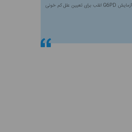
کمبود G6PD یک اختلال ارثی است. این بیماری بیشتر در مردان آفریقایی، آسیایی یا نژادی مدیترانه‌ای دیده می‌شود. آزمایش G6PD اغلب برای تعیین علل کم خونی