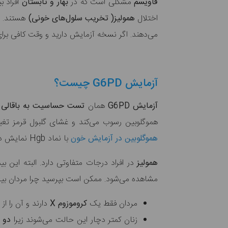
فاویسم
مشکلی است که در
بهار و تابستان
افراد ب
اختلال
همولیز( تخریب سلول‌های خونی)
هستند. ا
می‌دهند. اگر نسخه آزمایش دارید و وقت کافی برای 
آزمایش G6PD چیست؟
آزمایش G6PD
همان
تست حساسیت به باقالی 
هموگلوبین رسوب می‌کند و غشای گلبول قرمز تغیی
هموگلوبین در آزمایش خون
با نماد Hgb نمایش داده می‌شود.
همولیز
در افراد درجات متفاوتی دارد. البته این بی
مشاهده می‌شود. ممکن است بپرسید چرا مردان بیشتر
مردان فقط یک
کروموزوم X
دارند و آن را از مادر در
زنان کمتر دچار این حالت می‌شوند زیرا
دو ک