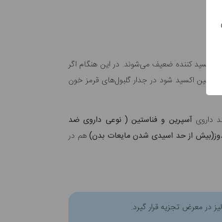
اد اکسید کننده ضعیف می‌شوند. در این هنگام اگر
گلوبین اکسید شود در جدار گلبول‌های قرمز خون
د داروی
آسپرین و فناستین ( نوعی داروی ضد
وز(بیش از حد اسیدی شدن مایعات بدن)
هم در