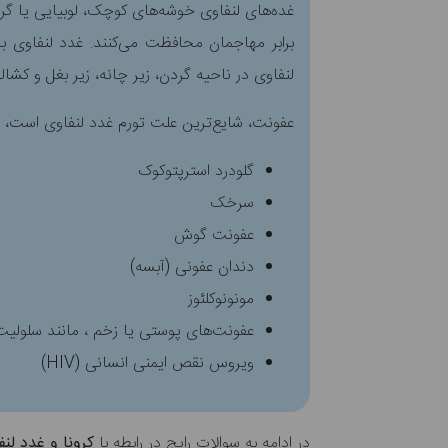
غده‌های لنفاوی خوشه‌های کوچک، لوبیایی یا گرد
برابر مهاجمان محافظت می‌کنند. غدد لنفاوی ب
لنفاوی در ناحیه گردن، زیر چانه، زیر بغل و کشا
عفونت، شایع‌ترین علت تورم غدد لنفاوی است، ب
گلودرد استرپتوکوک
سرخک
عفونت گوش
دندان عفونی (آبسه)
مونونوکلئوز
عفونت‌های پوستی یا زخم ، مانند سلولیت
ویروس نقص ایمنی انسانی (HIV)
در ادامه به سوالات رایج در رابطه با
کرونا و غدد لنف