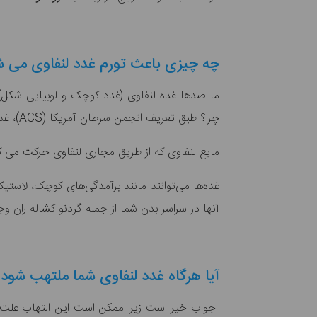
چه چیزی باعث تورم غدد لنفاوی می ش
ما صدها غده لنفاوی (غدد کوچک و لوبیایی شکل) 
چرا؟ طبق تعریف انجمن سرطان آمریکا (ACS)، غدد لنفاوی مایعات، مواد زائد و سلولهای بد را جمع آوری می کنند تا از بدن خارج شوند.
مایع لنفاوی که از طریق مجاری لنفاوی حرکت می ک
غده‌ها می‌توانند مانند برآمدگی‌های کوچک، لاستیکی
آنها در سراسر بدن شما از جمله گردنو کشاله ران و
آیا هرگاه غدد لنفاوی شما ملتهب شود ن
جواب خیر است زیرا ممکن است این التهاب علت های 