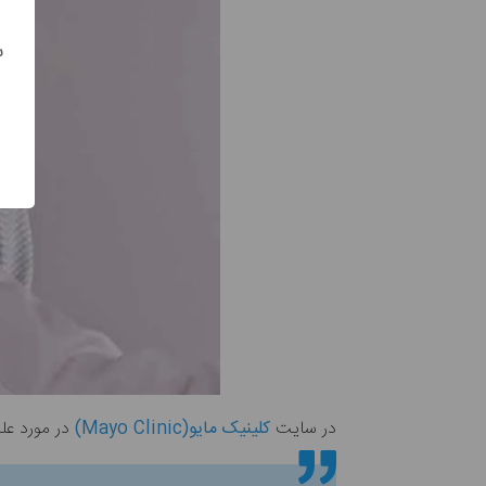
س
در سایت
کلینیک مایو(Mayo Clinic)
در مورد علت