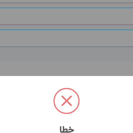
زل به چه شکل است؟
ید! هومکا اینجاست تا شما را از رفتن به آزمایشگاه بی نیاز 
خطا